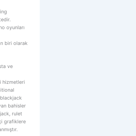
ling
edir.
ino oyunları
n biri olarak
sta ve
 hizmetleri
itional
 blackjack
yan bahisler
jack, rulet
i grafiklere
nmıştır.