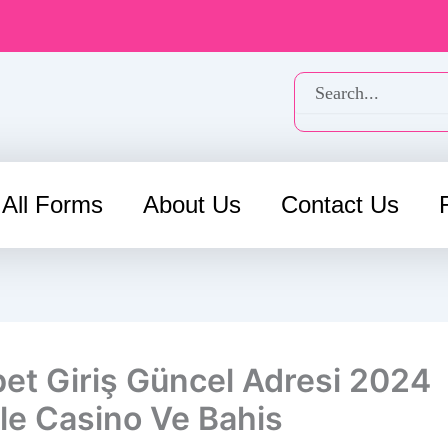
Search
 All Forms
About Us
Contact Us
et Giriş Güncel Adresi 2024 ️
e Casino Ve Bahis