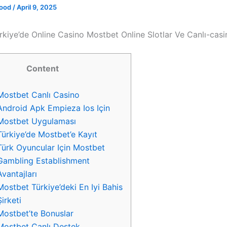
sood
/
April 9, 2025
rkiye’de Online Casino Mostbet Online Slotlar Ve Canlı-casi
Content
Mostbet Canlı Casino
Android Apk Empieza Ios Için
Mostbet Uygulaması
Türkiye’de Mostbet’e Kayıt
Türk Oyuncular Için Mostbet
Gambling Establishment
Avantajları
Mostbet Türkiye’deki En Iyi Bahis
Şirketi
Mostbet’te Bonuslar
Mostbet Canlı Destek