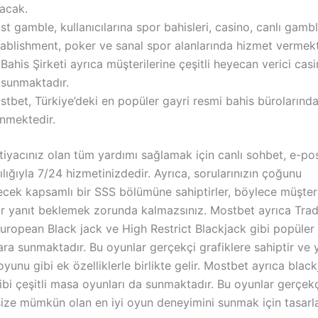
kacak.
t gamble, kullanıcılarına spor bahisleri, casino, canlı gamb
ablishment, poker ve sanal spor alanlarında hizmet vermekt
Bahis Şirketi ayrıca müşterilerine çeşitli heyecan verici cas
 sunmaktadır.
tbet, Türkiye’deki en popüler gayri resmi bahis bürolarında
inmektedir.
htiyacınız olan tüm yardımı sağlamak için canlı sohbet, e-po
ılığıyla 7/24 hizmetinizdedir. Ayrıca, sorularınızın çoğunu
ecek kapsamlı bir SSS bölümüne sahiptirler, böylece müşteri
ir yanıt beklemek zorunda kalmazsınız. Mostbet ayrıca Trad
European Black jack ve High Restrict Blackjack gibi popüler
para sunmaktadır. Bu oyunlar gerçekçi grafiklere sahiptir ve 
oyunu gibi ek özelliklerle birlikte gelir. Mostbet ayrıca black
bi çeşitli masa oyunları da sunmaktadır. Bu oyunlar gerçekç
size mümkün olan en iyi oyun deneyimini sunmak için tasarla