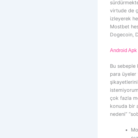
sürdürmekte
virtude de ç
izleyerek he
Mostbet hes
Dogecoin, Da
Android Apk
Bu sebeple b
para üyeler t
şikayetlerin
istemiyorum 
çok fazla m
konuda bir a
nedeni” “so
Mod
oy