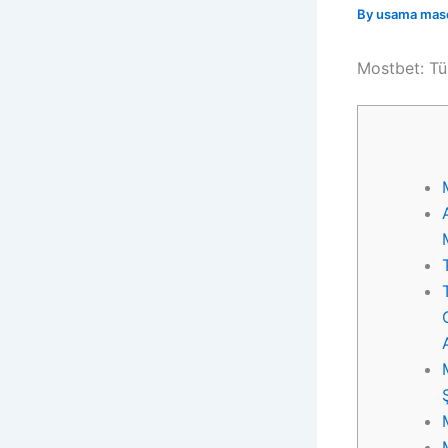
By
usama ma
Mostbet: Tü